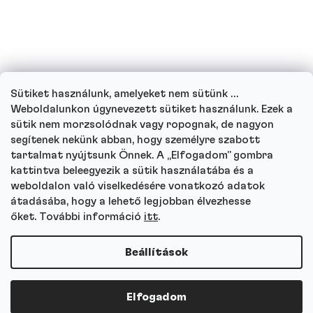
Hogyan működik ügyfélszolgálatunk, és
hova fordulhat kérdéseivel?
Sütiket használunk, amelyeket nem sütünk …
Menj végig minden kérdésen
Weboldalunkon úgynevezett sütiket használunk. Ezek a
sütik nem morzsolódnak vagy ropognak, de nagyon
segítenek nekünk abban, hogy személyre szabott
tartalmat nyújtsunk Önnek. A „Elfogadom” gombra
kattintva beleegyezik a sütik használatába és a
Autor
weboldalon való viselkedésére vonatkozó adatok
Andrea Tesařová
átadásába, hogy a lehető legjobban élvezhesse
PR
őket. További információ
itt
.
Beállítások
Copyright 2026
Protein a Co
. Minden jog fenntartva.
Elfogadom
Shoptet Premium készítette