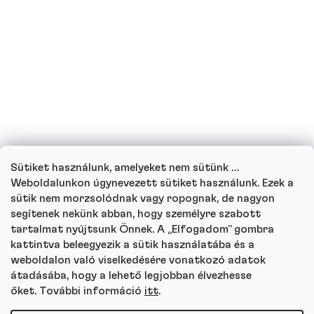
ihatok fehérjeitalokat?
Ihatnak fehérjeitalt a gyerekek?
Hogyan működik ügyfélszolgálatunk, és
hova fordulhat kérdéseivel?
Sütiket használunk, amelyeket nem sütünk …
Menj végig minden kérdésen
Weboldalunkon úgynevezett sütiket használunk. Ezek a
sütik nem morzsolódnak vagy ropognak, de nagyon
segítenek nekünk abban, hogy személyre szabott
tartalmat nyújtsunk Önnek. A „Elfogadom” gombra
kattintva beleegyezik a sütik használatába és a
Autor
weboldalon való viselkedésére vonatkozó adatok
Andrea Tesařová
átadásába, hogy a lehető legjobban élvezhesse
őket. További információ
itt
.
PR