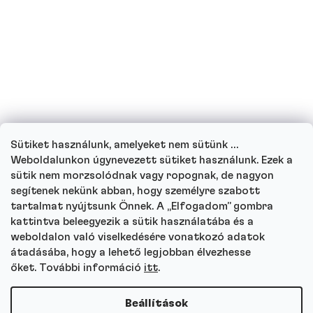
Ihatnak fehérjeitalt a gyerekek?
Hogyan működik ügyfélszolgálatunk, és
hova fordulhat kérdéseivel?
Sütiket használunk, amelyeket nem sütünk …
Menj végig minden kérdésen
Weboldalunkon úgynevezett sütiket használunk. Ezek a
sütik nem morzsolódnak vagy ropognak, de nagyon
segítenek nekünk abban, hogy személyre szabott
tartalmat nyújtsunk Önnek. A „Elfogadom” gombra
kattintva beleegyezik a sütik használatába és a
Autor
weboldalon való viselkedésére vonatkozó adatok
Andrea Tesařová
átadásába, hogy a lehető legjobban élvezhesse
PR
őket. További információ
itt
.
Beállítások