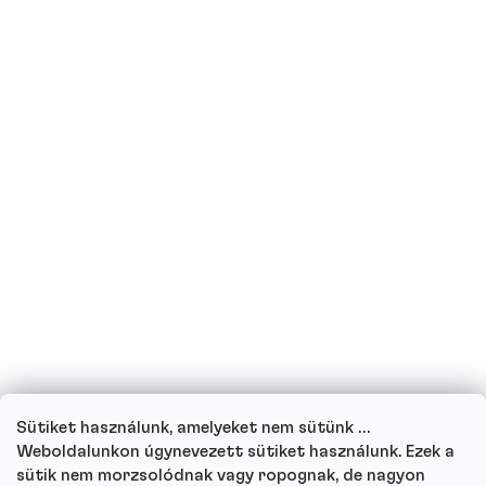
Alkalmasak a fehérjék cukorbetegek
számára?
Terhes vagyok vagy jelenleg szoptatok,
ihatok fehérjeitalokat?
Ihatnak fehérjeitalt a gyerekek?
Hogyan működik ügyfélszolgálatunk, és
hova fordulhat kérdéseivel?
Sütiket használunk, amelyeket nem sütünk …
Menj végig minden kérdésen
Weboldalunkon úgynevezett sütiket használunk. Ezek a
sütik nem morzsolódnak vagy ropognak, de nagyon