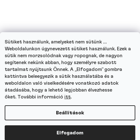
Hogyan működik ügyfélszolgálatunk, és
hova fordulhat kérdéseivel?
Sütiket használunk, amelyeket nem sütünk …
Menj végig minden kérdésen
Weboldalunkon úgynevezett sütiket használunk. Ezek a
sütik nem morzsolódnak vagy ropognak, de nagyon
segítenek nekünk abban, hogy személyre szabott
tartalmat nyújtsunk Önnek. A „Elfogadom” gombra
kattintva beleegyezik a sütik használatába és a
Autor
weboldalon való viselkedésére vonatkozó adatok
Andrea Tesařová
átadásába, hogy a lehető legjobban élvezhesse
PR
őket. További információ
itt
.
Beállítások
Copyright 2026
Protein a Co
. Minden jog fenntartva.
Elfogadom
Shoptet Premium készítette