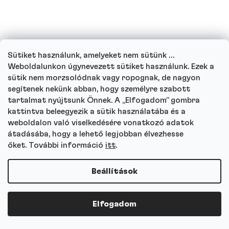
fehérjemennyiség?
Segít a fehérje a fogyásban?
Sütiket használunk, amelyeket nem sütünk …
Weboldalunkon úgynevezett sütiket használunk. Ezek a
Hogyan szerezhetsz izomtömeget?
sütik nem morzsolódnak vagy ropognak, de nagyon
segítenek nekünk abban, hogy személyre szabott
tartalmat nyújtsunk Önnek. A „Elfogadom” gombra
Gluténallergiás vagyok, használhatom a
kattintva beleegyezik a sütik használatába és a
termékeit?
weboldalon való viselkedésére vonatkozó adatok
átadásába, hogy a lehető legjobban élvezhesse
őket. További információ
itt
.
Alkalmasak a fehérjék cukorbetegek
számára?
Beállítások
Terhes vagyok vagy jelenleg szoptatok,
ihatok fehérjeitalokat?
Elfogadom