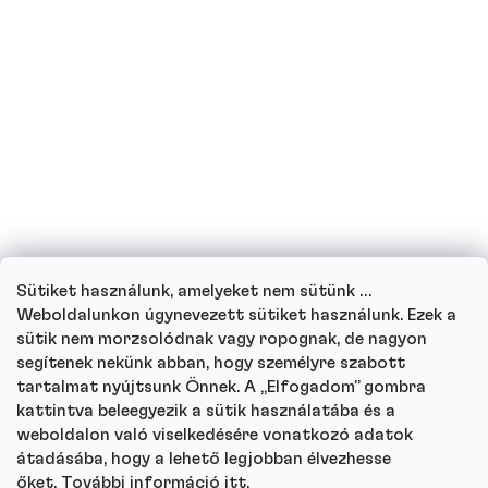
Terhes vagyok vagy jelenleg szoptatok,
ihatok fehérjeitalokat?
Ihatnak fehérjeitalt a gyerekek?
Hogyan működik ügyfélszolgálatunk, és
hova fordulhat kérdéseivel?
Sütiket használunk, amelyeket nem sütünk …
Menj végig minden kérdésen
Weboldalunkon úgynevezett sütiket használunk. Ezek a
sütik nem morzsolódnak vagy ropognak, de nagyon
segítenek nekünk abban, hogy személyre szabott
tartalmat nyújtsunk Önnek. A „Elfogadom” gombra
kattintva beleegyezik a sütik használatába és a
Autor
weboldalon való viselkedésére vonatkozó adatok
Andrea Tesařová
átadásába, hogy a lehető legjobban élvezhesse
PR
őket. További információ
itt
.