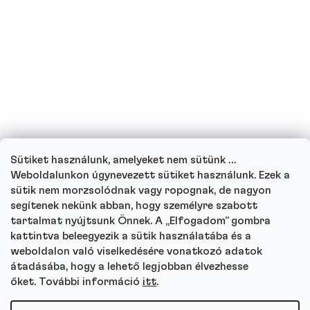
ihatok fehérjeitalokat?
Ihatnak fehérjeitalt a gyerekek?
Hogyan működik ügyfélszolgálatunk, és
hova fordulhat kérdéseivel?
Sütiket használunk, amelyeket nem sütünk …
Menj végig minden kérdésen
Weboldalunkon úgynevezett sütiket használunk. Ezek a
sütik nem morzsolódnak vagy ropognak, de nagyon
segítenek nekünk abban, hogy személyre szabott
tartalmat nyújtsunk Önnek. A „Elfogadom” gombra
kattintva beleegyezik a sütik használatába és a
Autor
weboldalon való viselkedésére vonatkozó adatok
Andrea Tesařová
átadásába, hogy a lehető legjobban élvezhesse
PR
őket. További információ
itt
.