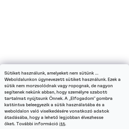
Terhes vagyok vagy jelenleg szoptatok,
ihatok fehérjeitalokat?
Ihatnak fehérjeitalt a gyerekek?
Hogyan működik ügyfélszolgálatunk, és
hova fordulhat kérdéseivel?
Sütiket használunk, amelyeket nem sütünk …
Menj végig minden kérdésen
Weboldalunkon úgynevezett sütiket használunk. Ezek a
sütik nem morzsolódnak vagy ropognak, de nagyon
segítenek nekünk abban, hogy személyre szabott
tartalmat nyújtsunk Önnek. A „Elfogadom” gombra
kattintva beleegyezik a sütik használatába és a
Autor
weboldalon való viselkedésére vonatkozó adatok
Andrea Tesařová
átadásába, hogy a lehető legjobban élvezhesse
PR
őket. További információ
itt
.