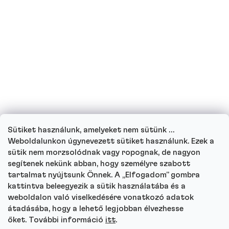
Terhes vagyok vagy jelenleg szoptatok,
ihatok fehérjeitalokat?
Ihatnak fehérjeitalt a gyerekek?
Hogyan működik ügyfélszolgálatunk, és
hova fordulhat kérdéseivel?
Sütiket használunk, amelyeket nem sütünk …
Menj végig minden kérdésen
Weboldalunkon úgynevezett sütiket használunk. Ezek a
sütik nem morzsolódnak vagy ropognak, de nagyon
segítenek nekünk abban, hogy személyre szabott
tartalmat nyújtsunk Önnek. A „Elfogadom” gombra
kattintva beleegyezik a sütik használatába és a
Autor
weboldalon való viselkedésére vonatkozó adatok
Andrea Tesařová
átadásába, hogy a lehető legjobban élvezhesse
PR
őket. További információ
itt
.