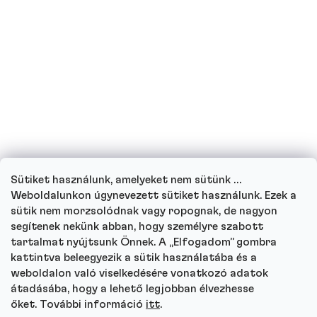
Terhes vagyok vagy jelenleg szoptatok,
ihatok fehérjeitalokat?
Ihatnak fehérjeitalt a gyerekek?
Hogyan működik ügyfélszolgálatunk, és
hova fordulhat kérdéseivel?
Sütiket használunk, amelyeket nem sütünk …
Menj végig minden kérdésen
Weboldalunkon úgynevezett sütiket használunk. Ezek a
sütik nem morzsolódnak vagy ropognak, de nagyon
segítenek nekünk abban, hogy személyre szabott
tartalmat nyújtsunk Önnek. A „Elfogadom” gombra
kattintva beleegyezik a sütik használatába és a
Autor
weboldalon való viselkedésére vonatkozó adatok
Andrea Tesařová
átadásába, hogy a lehető legjobban élvezhesse
PR
őket. További információ
itt
.