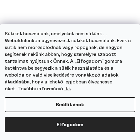
Sütiket használunk, amelyeket nem sütünk …
Weboldalunkon úgynevezett sütiket használunk. Ezek a
sütik nem morzsolódnak vagy ropognak, de nagyon
segítenek nekünk abban, hogy személyre szabott
tartalmat nyújtsunk Önnek. A „Elfogadom” gombra
kattintva beleegyezik a sütik használatába és a
weboldalon való viselkedésére vonatkozó adatok
átadásába, hogy a lehető legjobban élvezhesse
őket. További információ
itt
.
A tőlünk származó élelmiszer
minőségi üzemanyag
Beállítások
Egyszerűen muszáj enni. Akár a
számítógép előtt ülsz, akár a súlyzók
Elfogadom
alatt guggolsz az edzőteremben.